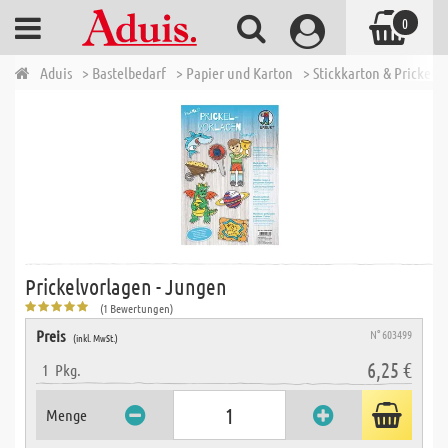
0
Aduis
> Bastelbedarf
> Papier und Karton
> Stickkarton & Prickeln
Prickelvorlagen - Jungen
(1 Bewertungen)
Preis
N° 603499
(inkl. MwSt.)
6,25 €
1
Pkg.
Menge