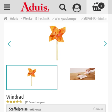
0
Aduis
> Werken & Technik
> Werkpackungen
> SUPAFIX - Einfache 
Windrad
(73 Bewertungen)
Staffelpreise
N° 200269
(inkl. MwSt.)