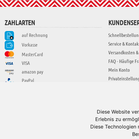
ZAHLARTEN
KUNDENSER
auf Rechnung
Schnellbestellun
Service & Kontak
Vorkasse
Versandkosten &
MasterCard
FAQ - Häufige F
VISA
Mein Konto
amazon pay
Privateinstellun
PayPal
SIE FINDEN UNS AUCH BEI
ÜBER ADUIS
Wir über uns
Diese Website ver
Jobs
Erlebnis zu ermögl
Impressum
Diese Technologien 
Be
AGB