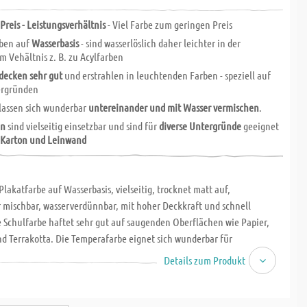
 Preis - Leistungsverhältnis
- Viel Farbe zum geringen Preis
ben auf
Wasserbasis
- sind wasserlöslich daher leichter in der
m Vehältnis z. B. zu Acylfarben
decken sehr gut
und erstrahlen in leuchtenden Farben - speziell auf
ergründen
lassen sich wunderbar
untereinander und mit Wasser vermischen
.
en
sind vielseitig einsetzbar und sind für
diverse Untergründe
geeignet
, Karton und Leinwand
Plakatfarbe auf Wasserbasis, vielseitig, trocknet matt auf,
 mischbar, wasserverdünnbar, mit hoher Deckkraft und schnell
e Schulfarbe haftet sehr gut auf saugenden Oberflächen wie Papier,
nd Terrakotta. Die Temperafarbe eignet sich wunderbar für
tungen und Schulen, da sie von den Händen und aus den meisten
Details zum Produkt
aschbar ist und trotzdem sehr gut deckt. Ideal für die Farbenlehre. 500