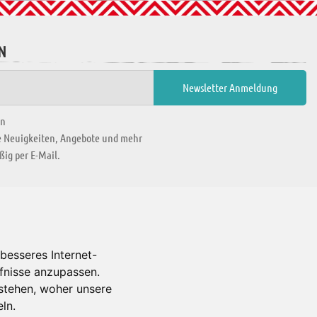
N
en
ie Neuigkeiten, Angebote und mehr
ig per E-Mail.
WIR BEFINDEN UNS IN
besseres Internet-
rfnisse anzupassen.
Es gibt uns auch in
stehen, woher unsere
ln.