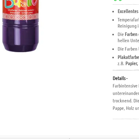
Excellentes
Temperafar
Reinigung i
Die
Farben 
hellen Unt
Die Farben 
Plakatfarb
z.B.
Papier
Details -
Farbintensive 
untereinander
trocknend. Di
Pappe, Holz u
Kindereinrich
Textilien ausw
ml Flasche.