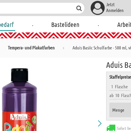
Jetzt
Anmelden
.
.
bedarf
Bastelideen
Arbei
Tempera- und Plakatfarben
Aduis Basiic Schulfarbe - 500 ml, v
Aduis Ba
Staffelpreis
1
Flasche
ab
10
Flasc
Menge
Sofort li