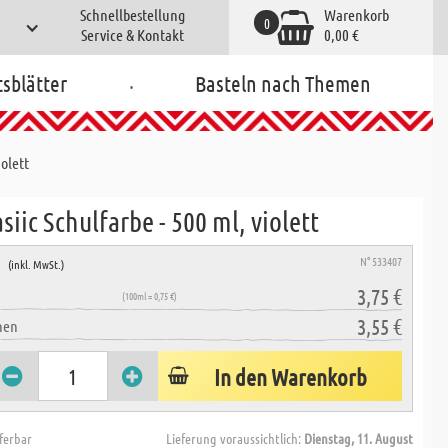
Schnellbestellung
Warenkorb
0
Service & Kontakt
0,00 €
.
tsblätter
Basteln nach Themen
iolett
siic Schulfarbe - 500 ml, violett
e
N° 533407
(inkl. MwSt.)
3,75 €
(100ml = 0,75 €)
3,55 €
hen
In den Warenkorb
eferbar
Lieferung voraussichtlich:
Dienstag, 11. August