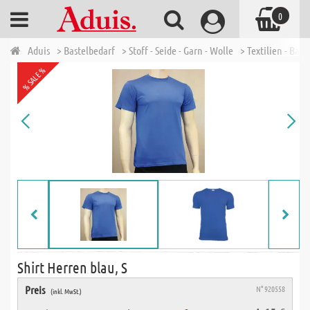
0
Aduis
> Bastelbedarf
> Stoff - Seide - Garn - Wolle
> Textilien - Bau
% SALE %
Shirt Herren blau, S
Preis
N° 920558
(inkl. MwSt.)