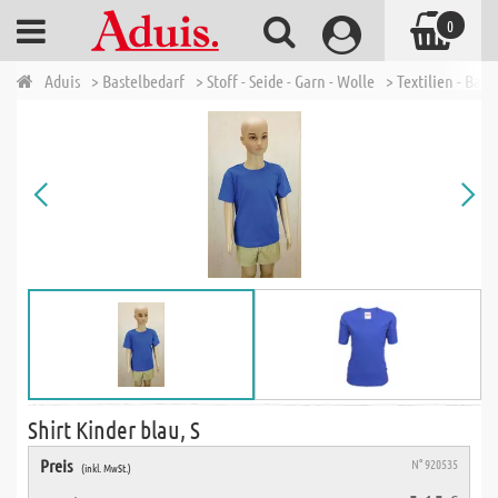
0
Aduis
> Bastelbedarf
> Stoff - Seide - Garn - Wolle
> Textilien - Bau
Shirt Kinder blau, S
Preis
N° 920535
(inkl. MwSt.)