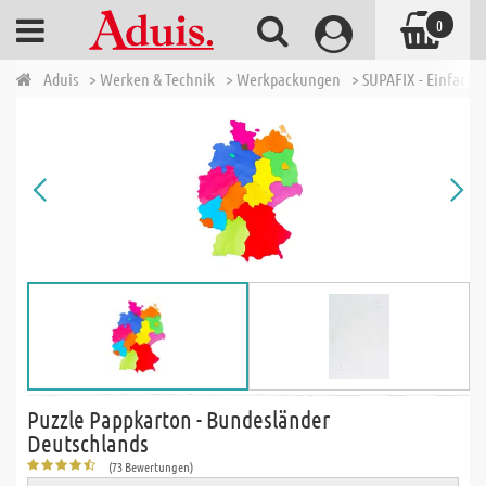
0
Aduis
> Werken & Technik
> Werkpackungen
> SUPAFIX - Einfache 
Puzzle Pappkarton - Bundesländer
Deutschlands
(73 Bewertungen)