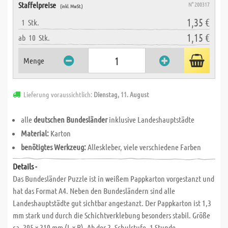
Staffelpreise
N° 200317
(inkl. MwSt.)
1,35 €
1
Stk.
1,15 €
ab
10
Stk.
Menge
Lieferung voraussichtlich:
Dienstag, 11. August
alle
deutschen Bundesländer
inklusive Landeshauptstädte
Material:
Karton
benötigtes Werkzeug:
Alleskleber, viele verschiedene Farben
Details -
Das Bundesländer Puzzle ist in weißem Pappkarton vorgestanzt und
hat das Format A4. Neben den Bundesländern sind alle
Landeshauptstädte gut sichtbar angestanzt. Der Pappkarton ist 1,3
mm stark und durch die Schichtverklebung besonders stabil. Größe
ca. 295 x 210 mm (L x B). Ab der 2. Schulstufe. 1 Stunde.