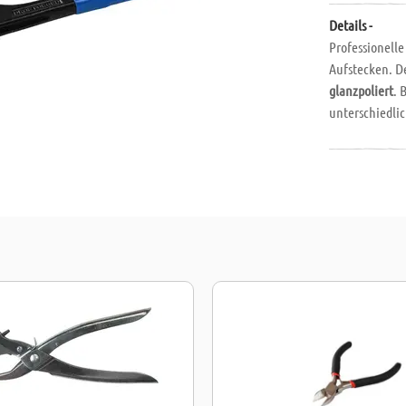
Details -
Professionel
Aufstecken. D
glanzpoliert
. 
unterschiedli