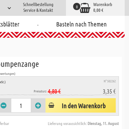
Schnellbestellung
Warenkorb
0
Service & Kontakt
0,00 €
.
tsblätter
Basteln nach Themen
pumpenzange
ewertungen)
N° 502262
wSt.)
4,80 €
3,35 €
Preissturz
In den Warenkorb
eferbar
Lieferung voraussichtlich:
Dienstag, 11. August