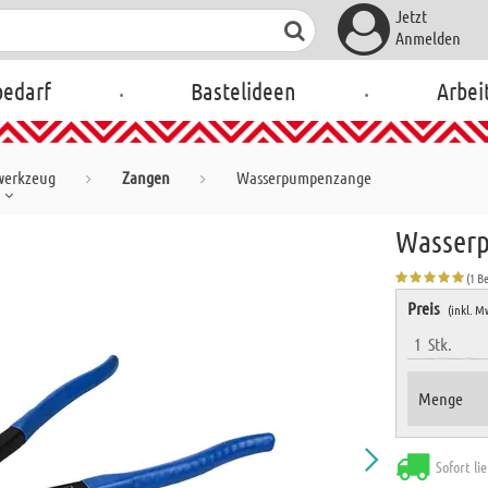
Jetzt
Anmelden
.
.
bedarf
Bastelideen
Arbei
werkzeug
Zangen
Wasserpumpenzange
Wasser
(1 B
Preis
(inkl. M
1
Stk.
Menge
Sofort li