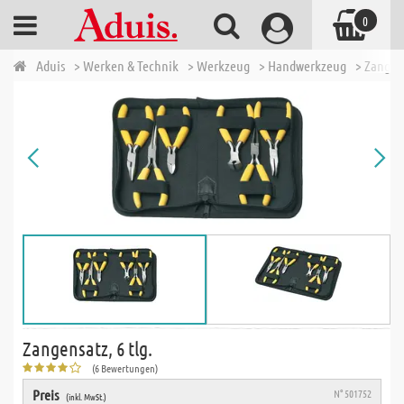
0
Aduis
> Werken & Technik
> Werkzeug
> Handwerkzeug
> Zangen
Zangensatz, 6 tlg.
(6 Bewertungen)
Preis
N° 501752
(inkl. MwSt.)