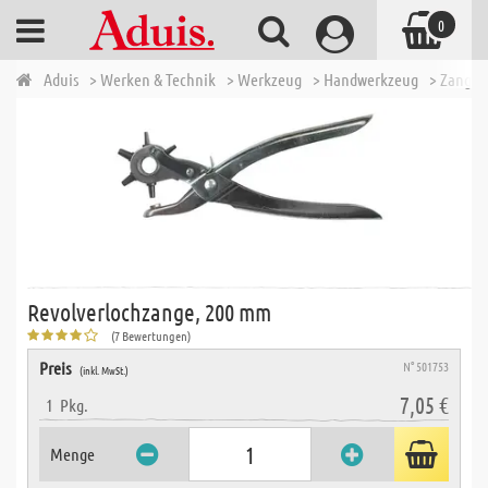
0
Aduis
> Werken & Technik
> Werkzeug
> Handwerkzeug
> Zangen
Revolverlochzange, 200 mm
(7 Bewertungen)
Preis
N° 501753
(inkl. MwSt.)
7,05 €
1
Pkg.
Menge