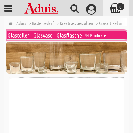
0
Aduis
> Bastelbedarf
> Kreatives Gestalten
> Glasartikel und Zu
Glasteller - Glasvase - Glasflasche
44 Produkte