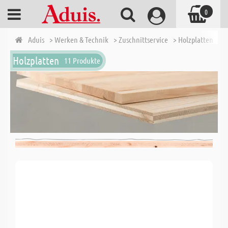
0
Aduis
> Werken & Technik
> Zuschnittservice
> Holzplatten Zusc
Holzplatten
11 Produkte