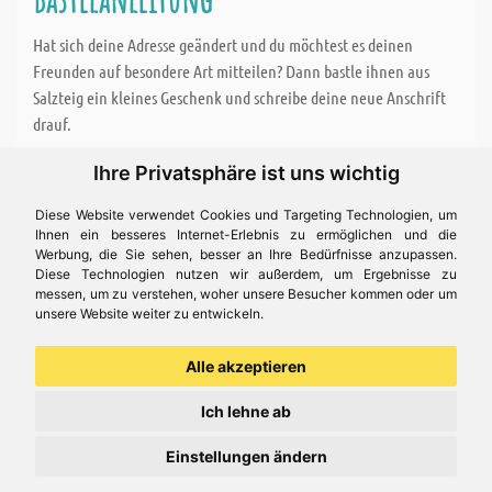
Hat sich deine Adresse geändert und du möchtest es deinen
Freunden auf besondere Art mitteilen? Dann bastle ihnen aus
Salzteig ein kleines Geschenk und schreibe deine neue Anschrift
drauf.
Ihre Privatsphäre ist uns wichtig
Für diese Bastelidee brauchen Sie
Diese Website verwendet Cookies und Targeting Technologien, um
Salino Salzteigmischung, 1000 g
Ihnen ein besseres Internet-Erlebnis zu ermöglichen und die
Werbung, die Sie sehen, besser an Ihre Bedürfnisse anzupassen.
Diese Technologien nutzen wir außerdem, um Ergebnisse zu
Satinband mit Webkante - 3 mm, beige
messen, um zu verstehen, woher unsere Besucher kommen oder um
unsere Website weiter zu entwickeln.
Permanent Marker - 1 - 2 mm, schwarz
Alle akzeptieren
Ich lehne ab
Preis ( 13,38 € )
Einstellungen ändern