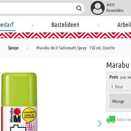
Jetzt
Anmelden
.
.
bedarf
Bastelideen
Arbei
Sprays
Marabu do it Satinmatt-Spray - 150 ml, limette
Marabu d
Preis
(inkl. M
1
Dose
Menge
Sofort li