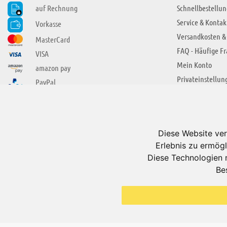
auf Rechnung
Schnellbestellun
Service & Kontak
Vorkasse
Versandkosten &
MasterCard
FAQ - Häufige F
VISA
Mein Konto
amazon pay
Privateinstellun
PayPal
SIE FINDEN UNS AUCH BEI
ÜBER ADUIS
Wir über uns
Diese Website ver
Jobs
Erlebnis zu ermögl
Impressum
Diese Technologien 
Be
AGB
Datenschutzerkl