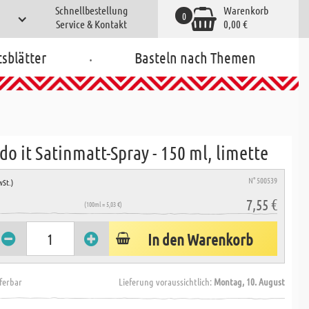
Schnellbestellung
Warenkorb
0
Service & Kontakt
0,00 €
.
tsblätter
Basteln nach Themen
o it Satinmatt-Spray - 150 ml, limette
N° 500539
wSt.)
7,55 €
(100ml = 5,03 €)
In den Warenkorb
eferbar
Lieferung voraussichtlich:
Montag, 10. August