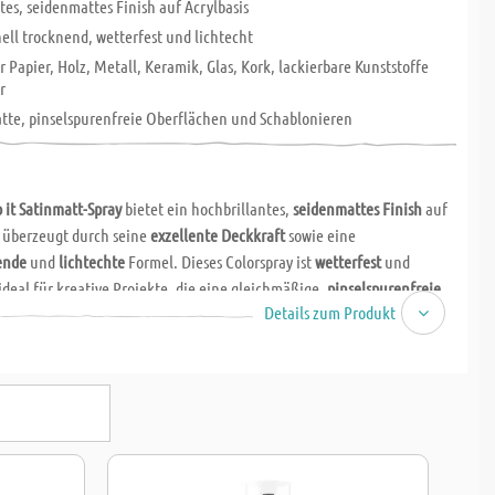
tes, seidenmattes Finish auf Acrylbasis
ell trocknend, wetterfest und lichtecht
r Papier, Holz, Metall, Keramik, Glas, Kork, lackierbare Kunststoffe
r
latte, pinselspurenfreie Oberflächen und Schablonieren
 it Satinmatt-Spray
bietet ein hochbrillantes,
seidenmattes Finish
auf
überzeugt durch seine
exzellente Deckkraft
sowie eine
ende
und
lichtechte
Formel. Dieses Colorspray ist
wetterfest
und
deal für kreative Projekte, die eine gleichmäßige,
pinselspurenfreie
Details zum Produkt
fordern.
elseitigkeit haftet das Satinmatt-Spray auf zahlreichen Materialien
lz
,
Metall
,
Keramik
,
Glas
,
Kork
und vielen
lackierbaren Kunststoffen
.
tyroporfest und benötigt keine Grundierung. Seine besonderen
 machen es perfekt für
Schablonierarbeiten
und präzise DIY-Projekte.
tive Projekte
, die eine hochwertige, gleichmäßige und langlebige