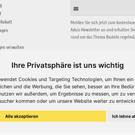
g
t
 Rabatt
Melden Sie sich jetzt zum kostenlos
Aduis Newsletter an und erhalten S
ragen
rund um das Thema Basteln regelmäß
gen verwalten
KREATIV ZONE
Ihre Privatsphäre ist uns wichtig
Aktuelles Video
wendet Cookies und Targeting Technologien, um Ihnen ein 
Alle Videos
ichen und die Werbung, die Sie sehen, besser an Ihre Bedü
Bastelideen
nutzen wir außerdem, um Ergebnisse zu messen, um zu ver
sucher kommen oder um unsere Website weiter zu entwicke
Arbeitsblätter
ärung
Alle akzeptieren
Ich lehne a
© Aduis 1996 - 2026