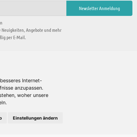
en
ie Neuigkeiten, Angebote und mehr
ig per E-Mail.
WIR BEFINDEN UNS IN
besseres Internet-
rfnisse anzupassen.
Es gibt uns auch in
stehen, woher unsere
ln.
b
Einstellungen ändern