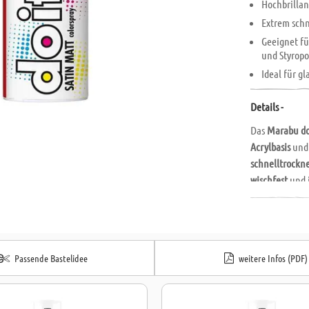
Hochbrillan
Extrem schn
Geeignet fü
und Styropo
Ideal für g
Details -
Das
Marabu do
Acrylbasis
und 
schnelltrockn
wischfest
und i
Oberfläche
er
Dank seiner Vi
wie
Papier
,
Ho
Es ist zudem s
Passende Bastelidee
weitere Infos (PDF)
Eigenschaften
Ideal für krea