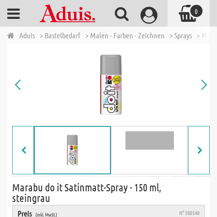
0
Aduis
> Bastelbedarf
> Malen - Farben - Zeichnen
> Sprays
> Marab
Marabu do it Satinmatt-Spray - 150 ml,
steingrau
Preis
N° 500540
(inkl. MwSt.)