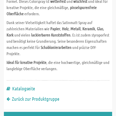
Formel. Dieses Colorspray ist
wetterfest
und
wischfest
und ideal für
kreative Projekte, die eine gleichmäßige,
pinselspurenfreie
Oberfläche
erfordern.
Dank seiner Vielseitigkeit haftet das Satinmatt-Spray auf
zahlreichen Materialien wie
Papier
,
Holz
,
Metall
,
Keramik
,
Glas
,
Kork
und vielen
lackierbaren Kunststoffen
. Es ist zudem styroporfest
und benötigt keine Grundierung. Seine besonderen Eigenschaften
machen es perfekt für
Schablonierarbeiten
und präzise DIY-
Projekte.
Ideal für kreative Projekte
, die eine hochwertige, gleichmäßige und
langlebige Oberfläche verlangen.
Katalogseite
Zurück zur Produktgruppe