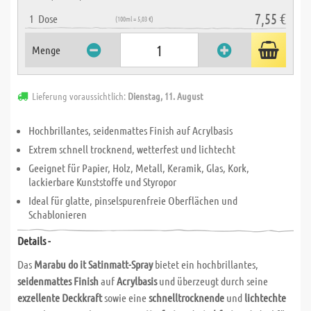
7,55 €
1
Dose
(100ml = 5,03 €)
Menge
Lieferung voraussichtlich:
Dienstag, 11. August
Hochbrillantes, seidenmattes Finish auf Acrylbasis
Extrem schnell trocknend, wetterfest und lichtecht
Geeignet für Papier, Holz, Metall, Keramik, Glas, Kork,
lackierbare Kunststoffe und Styropor
Ideal für glatte, pinselspurenfreie Oberflächen und
Schablonieren
Details -
Das
Marabu do it Satinmatt-Spray
bietet ein hochbrillantes,
seidenmattes Finish
auf
Acrylbasis
und überzeugt durch seine
exzellente Deckkraft
sowie eine
schnelltrocknende
und
lichtechte