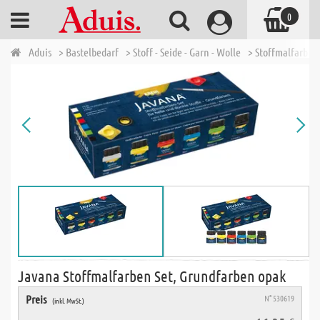
0
Aduis
> Bastelbedarf
> Stoff - Seide - Garn - Wolle
> Stoffmalfarben 
Javana Stoffmalfarben Set, Grundfarben opak
Preis
N° 530619
(inkl. MwSt.)