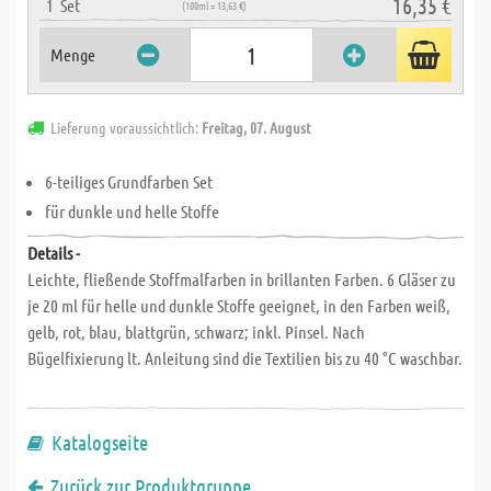
16,35 €
1
Set
(100ml = 13,63 €)
Menge
Lieferung voraussichtlich:
Freitag, 07. August
6-teiliges Grundfarben Set
für dunkle und helle Stoffe
Details -
Leichte, fließende Stoffmalfarben in brillanten Farben. 6 Gläser zu
je 20 ml für helle und dunkle Stoffe geeignet, in den Farben weiß,
gelb, rot, blau, blattgrün, schwarz; inkl. Pinsel. Nach
Bügelfixierung lt. Anleitung sind die Textilien bis zu 40 °C waschbar.
Katalogseite
Zurück zur Produktgruppe