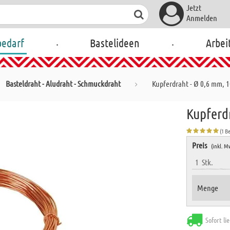
Jetzt
Anmelden
.
.
bedarf
Bastelideen
Arbei
Basteldraht - Aludraht - Schmuckdraht
Kupferdraht - Ø 0,6 mm, 
Kupferd
(1 B
Preis
(inkl. M
1
Stk.
Menge
Sofort li