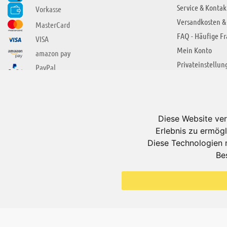
Service & Kontak
Vorkasse
Versandkosten &
MasterCard
FAQ - Häufige F
VISA
Mein Konto
amazon pay
Privateinstellun
PayPal
SIE FINDEN UNS AUCH BEI
ÜBER ADUIS
Wir über uns
Diese Website ver
Jobs
Erlebnis zu ermögl
Impressum
Diese Technologien 
Be
AGB
Datenschutzerkl