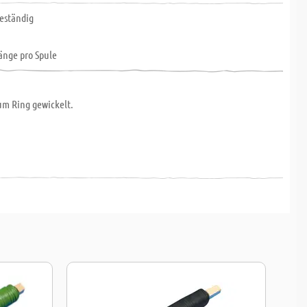
eständig
änge pro Spule
um Ring gewickelt.