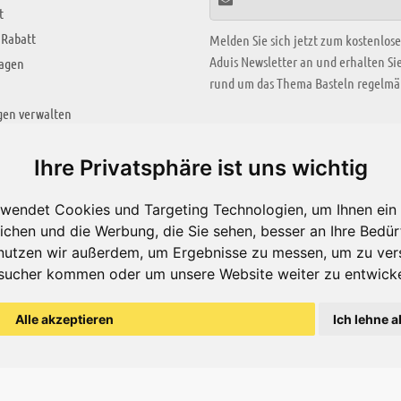
t
 Rabatt
Melden Sie sich jetzt zum kostenlos
Aduis Newsletter an und erhalten S
ragen
rund um das Thema Basteln regelmäß
gen verwalten
KREATIV ZONE
Ihre Privatsphäre ist uns wichtig
Aktuelles Video
wendet Cookies und Targeting Technologien, um Ihnen ein 
Alle Videos
ichen und die Werbung, die Sie sehen, besser an Ihre Bedü
Bastelideen
nutzen wir außerdem, um Ergebnisse zu messen, um zu ver
sucher kommen oder um unsere Website weiter zu entwicke
Arbeitsblätter
ärung
Alle akzeptieren
Ich lehne a
© Aduis 1996 - 2026