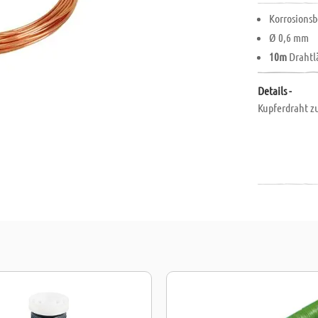
Korrosionsb
Ø 0,6 mm
10m
Drahtl
Details -
Kupferdraht z