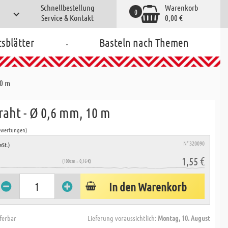
Schnellbestellung
Warenkorb
0
Service & Kontakt
0,00 €
.
tsblätter
Basteln nach Themen
10 m
raht - Ø 0,6 mm, 10 m
ewertungen)
N° 320090
wSt.)
1,55 €
(100cm = 0,16 €)
In den Warenkorb
eferbar
Lieferung voraussichtlich:
Montag, 10. August