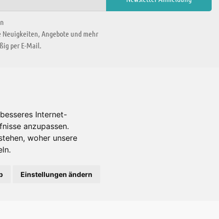
en
ie Neuigkeiten, Angebote und mehr
ig per E-Mail.
WIR BEFINDEN UNS IN
besseres Internet-
rfnisse anzupassen.
Es gibt uns auch in
stehen, woher unsere
ln.
b
Einstellungen ändern