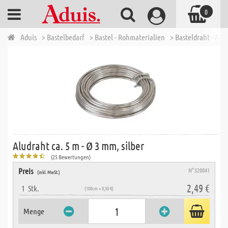
0
Aduis
> Bastelbedarf
> Bastel - Rohmaterialien
> Basteldraht - Alu
Aludraht ca. 5 m - Ø 3 mm, silber
(25 Bewertungen)
Preis
N° 320041
(inkl. MwSt.)
2,49 €
1
Stk.
(100cm = 0,50 €)
Menge