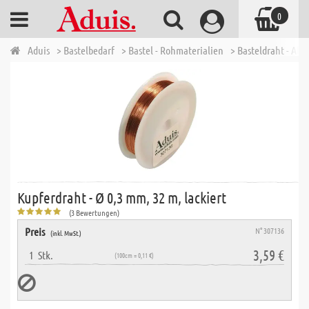
0
Aduis
> Bastelbedarf
> Bastel - Rohmaterialien
> Basteldraht - Alu
Kupferdraht - Ø 0,3 mm, 32 m, lackiert
(3 Bewertungen)
Preis
N° 307136
(inkl. MwSt.)
3,59 €
1
Stk.
(100cm = 0,11 €)