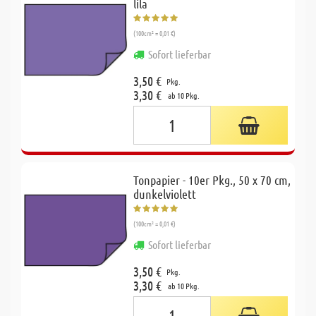
lila
(100cm² = 0,01 €)
Sofort lieferbar
3,50 €
Pkg.
3,30 €
ab 10 Pkg.
Tonpapier - 10er Pkg., 50 x 70 cm,
dunkelviolett
(100cm² = 0,01 €)
Sofort lieferbar
3,50 €
Pkg.
3,30 €
ab 10 Pkg.