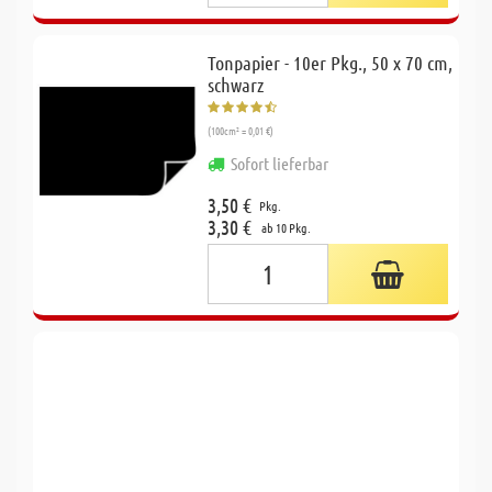
Tonpapier - 10er Pkg., 50 x 70 cm,
schwarz
(100cm² = 0,01 €)
Sofort lieferbar
3,50 €
Pkg.
3,30 €
ab 10 Pkg.