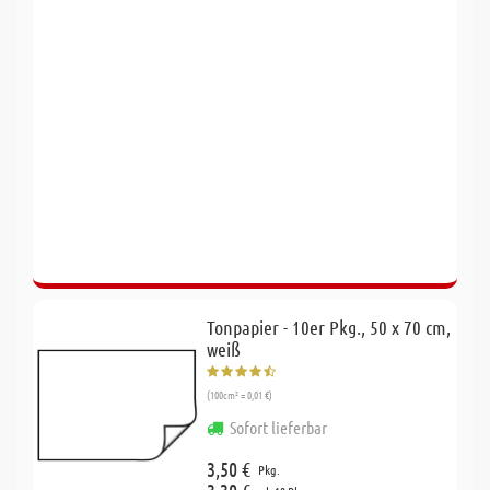
Tonpapier - 10er Pkg., 50 x 70 cm,
weiß
(100cm² = 0,01 €)
Sofort lieferbar
3,50 €
Pkg.