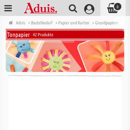
0
Aduis
> Bastelbedarf
> Papier und Karton
> Grundpapiere
> To
Tonpapier
42 Produkte